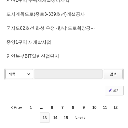
지산1구역 주택재개발정비사업
도시계획도로(중로3-339호선)개설공사
국지도82호선 화성 우정~향남 도로확장공사
중앙1구역 재개발사업
천안북부BIT일반산업단지
검색
쓰기
Prev
1
...
6
7
8
9
10
11
12
13
14
15
Next