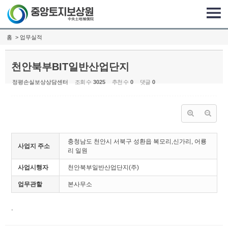
Sketchbook5, 스케치북5
Sketchbook5, 스케치북5
홈
> 업무실적
천안북부BIT일반산업단지
정평손실보상상담센터
조회 수
3025
추천 수
0
댓글
0
충청남도 천안시 서북구 성환읍 복모리,신가리, 어룡
사업지 주소
리 일원
사업시행자
천안북부일반산업단지(주)
업무관할
본사무소
.