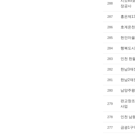
시도65호
288
장공사
홍은제1
287
호계온천
286
헌인마을
285
행복도시
284
인천 한
283
한남3재
282
한남2재
281
남양주왕
280
판교창조
279
사업
인천 남
278
금광1구
277