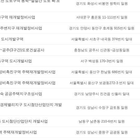
선 도로구역 동학~벌말간 도로 확.포
경기도 화성시 비봉면 쌍학리 일원
3구역 재개발정비사업
서대문구 홍은동 11-111번지 일원
주변지구 재개발정비사업
경기도 안양시 동안구 호계동 915번지 일원
 도시개발구역
서울특별시 서초구 내곡동 374번지 일대
~공주(3구간)도로건설공사
충청남도 공주시 신관동~금성동일원
들구역 도시개발사업
서구 백성동 170-3번지 일원
정비촉진구역 주택재개발정비사업
서울특별시 용산구 한남동 686번지 일대
정비촉진구역 주택재개발정비사업
서울특별시 용산구 보광동272-3 번지 일대
숙 공공주택지구조성사업
경기도 남양주시 진건읍 신월리 일대
경제밸리지구 도시첨단산업단지 개발
경기도 성남시 수정구 금토동 일원
동 도시첨단산업단지 개발사업
남동구 남촌동 210-6번지 일원
역 주택재개발정비사업
경기도 성남시 중원구 금광동 일원