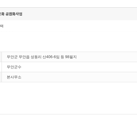
문화 공원화사업
센터
무안군 무안읍 성동리 산406-6임 등 98필지
무안군수
본사무소