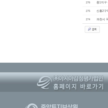
중1지구
276
신흥2구
275
과천시 
274
검색