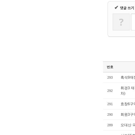
✔
댓글 쓰기
?
번호
흑석9재
293
휘경3 
292
차)
효창6구
291
회원3구
290
오대산 
289