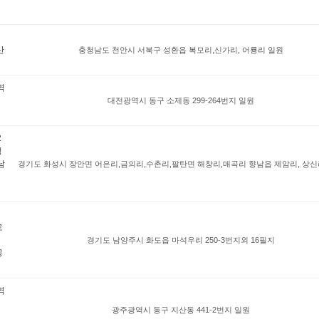
산
충청남도 천안시 서북구 성환읍 복모리,신가리, 어룡리 일원
역
대전광역시 동구 소제동 299-264번지 일원
2
성
남
경기도 화성시 장안면 어은리,금의리,수촌리,팔탄면 해창리,매곡리 향남읍 제암리, 상신
로
경기도 남양주시 화도읍 마석우리 250-3번지외 16필지
공
역
광주광역시 동구 지산동 441-2번지 일원