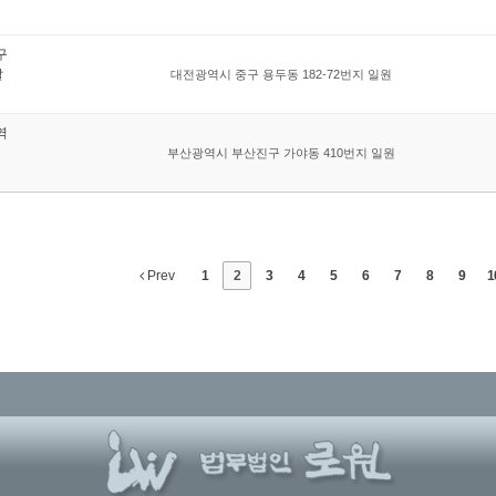
구
발
대전광역시 중구 용두동 182-72번지 일원
역
부산광역시 부산진구 가야동 410번지 일원
Prev
1
2
3
4
5
6
7
8
9
1