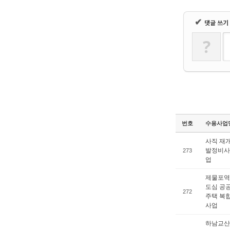
✔
댓글 쓰기
?
번호
수용사업
사직 재
발정비사
273
업
제물포역
도심 공
272
주택 복
사업
하남교산