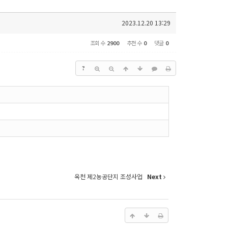
2023.12.20 13:29
조회 수
2900
추천 수
0
댓글
0
?
옥천 제2농공단지 조성사업
Next