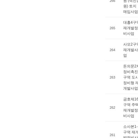
원 (덕진
266
원) 토지
매입사업
대흥4구
재개발정
265
비사업
사모2구
재개발사
264
업
돈의문2
정비촉진
구역 도
263
정비형 
개발사업
금호제1
구역 주
262
재개발정
비사업
소사본1-
구역 재
261
발정비사