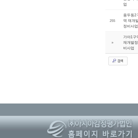
업
용두동2
역 재개
255
정비사업
가야1구
재개발정
»
비사업
검색