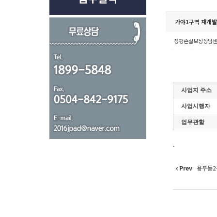
가야1구역 재개
정평손실보상상담
사업지 주소
사업시행자
업무관할
.
Prev
용두동2