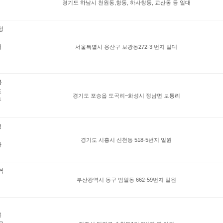
경기도 하남시 천원동,항동, 하사창동, 교산동 등 일대
정
재
서울특별시 용산구 보광동272-3 번지 일대
봉
도
경기도 포승읍 도곡리~화성시 정남면 보통리
투
생
경기도 시흥시 신천동 518-5번지 일원
사
역
부산광역시 동구 범일동 662-59번지 일원
공