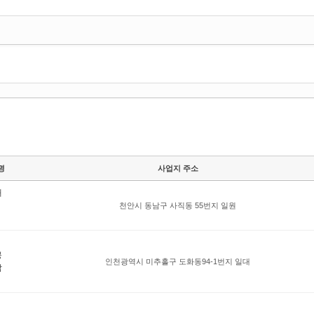
명
사업지 주소
개
천안시 동남구 사직동 55번지 일원
공
인천광역시 미추홀구 도화동94-1번지 일대
합