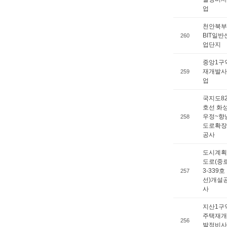
업
천안북부
BIT일반
260
업단지
중앙1구
재개발사
259
업
국지도8
호선 화
우정~향
258
도로확장
공사
도시계획
도로(중
3-339호
257
선)개설
사
지산1구
주택재개
256
발정비사