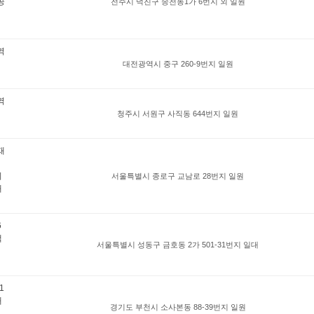
공
전주시 덕진구 송천동1가 6번지 외 일원
역
대전광역시 중구 260-9번지 일원
역
청주시 서원구 사직동 644번지 일원
재
시
서울특별시 종로구 교남로 28번지 일원
재
6
택
서울특별시 성동구 금호동 2가 501-31번지 일대
1
개
경기도 부천시 소사본동 88-39번지 일원