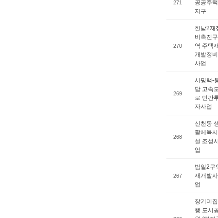
공공주택
271
지구
한남2재
비촉진구
역 주택
270
개발정비
사업
서평택-
담 고속
269
로 민간
자사업
신천동 
활체육시
268
설 조성
업
범일2구
재개발사
267
업
장기미집
행 도시