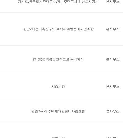
경기도,한국토지주택공사,경기주택공사,하남도시공사
본사무소
한남2재정비촉진구역 주택재개발정비사업조합
본사무소
(가칭)평택봉담고속도로 주식회사
본사무소
시흥시장
본사무소
범일2구역 주택재개발정비사업조합
본사무소