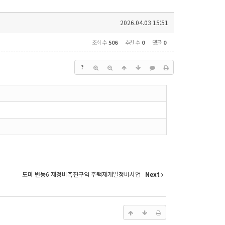
2026.04.03 15:51
조회 수
506
추천 수
0
댓글
0
?
도마 변동6 재정비촉진구역 주택재개발정비사업
Next