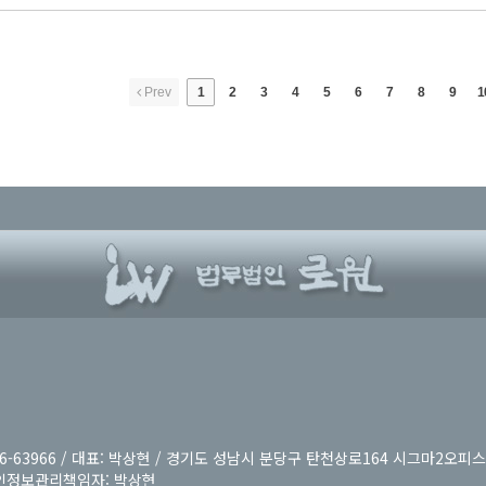
Prev
1
2
3
4
5
6
7
8
9
1
63966 / 대표: 박상현 / 경기도 성남시 분당구 탄천상로164 시그마2오피스
/ 개인정보관리책임자: 박상현