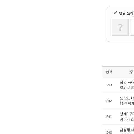
✔
댓글 쓰기
?
번호
수
장암5구
293
정비사업
노량진1
292
역 주택
상계1구
291
정비사업
삼성동 
290