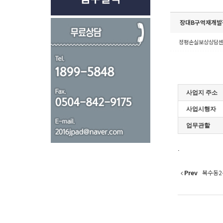
장대B구역재개발
정평손실보상상담
사업지 주소
사업시행자
업무관할
.
Prev
복수동2