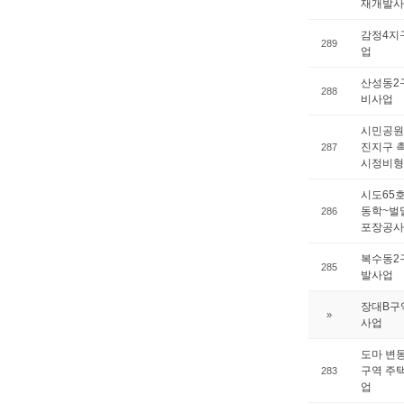
재개발사
감정4지
289
업
산성동2
288
비사업
시민공원
진지구 촉
287
시정비형
시도65
동학~벌말
286
포장공사
복수동2
285
발사업
장대B구
»
사업
도마 변
구역 주
283
업