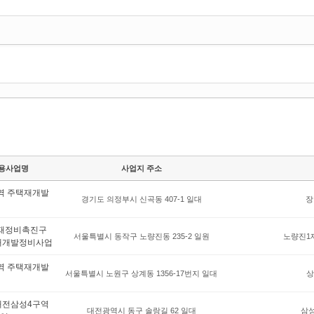
용사업명
사업지 주소
역 주택재개발
경기도 의정부시 신곡동 407-1 일대
장
재정비촉진구
서울특별시 동작구 노량진동 235-2 일원
노량진1
재개발정비사업
역 주택재개발
서울특별시 노원구 상계동 1356-17번지 일대
상
대전삼성4구역
대전광역시 동구 솔랑길 62 일대
삼성