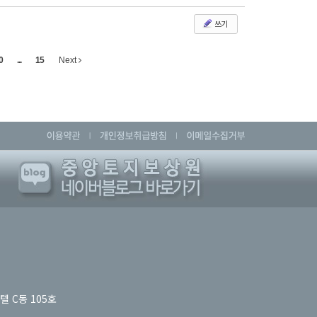
쓰기
0
...
15
Next
텔 C동 105호