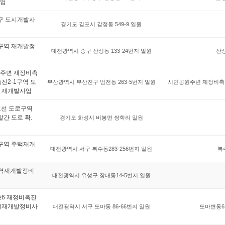
업
구 도시개발사
경기도 김포시 감정동 549-9 일원
구역 재개발정
대전광역시 중구 산성동 133-24번지 일원
산
주변 재정비촉
진2-1구역 도
부산광역시 부산진구 범전동 263-5번지 일원
시민공원주변 재정비촉
 재개발사업
호선 도로구역
간 도로 확.
경기도 화성시 비봉면 쌍학리 일원
구역 주택재개
대전광역시 서구 복수동283-256번지 일원
복
역재개발정비
대전광역시 유성구 장대동14-5번지 일원
동6 재정비촉진
택재개발정비사
대전광역시 서구 도마동 86-66번지 일원
도마변동6