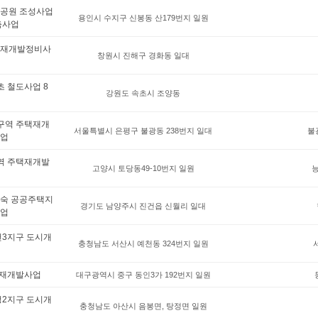
공원 조성사업
용인시 수지구 신봉동 산179번지 일원
축사업
재개발정비사
창원시 진해구 경화동 일대
초 철도사업 8
강원도 속초시 조양동
구역 주택재개
서울특별시 은평구 불광동 238번지 일대
불
업
역 주택재개발
고양시 토당동49-10번지 일원
숙 공공주택지
경기도 남양주시 진건읍 신월리 일대
업
천3지구 도시개
충청남도 서산시 예천동 324번지 일원
 재개발사업
대구광역시 중구 동인3가 192번지 일원
정2지구 도시개
충청남도 아산시 음봉면, 탕정면 일원