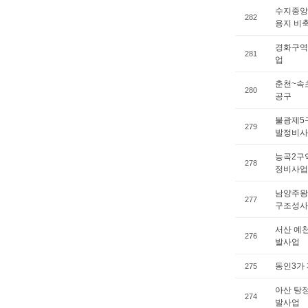
수지중앙
282
용지 비
경화구역
281
업
춘천~속
280
공구
불광제5
279
발정비사
능곡2구
278
정비사업
남양주왕
277
구조성사
서산 예
276
발사업
동인3가
275
아산 탕
274
발사업