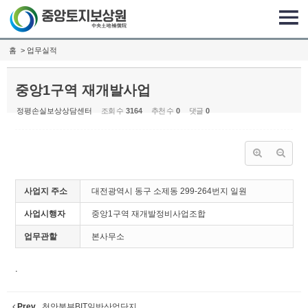
Sketchbook5, 스케치북5
Sketchbook5, 스케치북5
홈
> 업무실적
중앙1구역 재개발사업
정평손실보상상담센터
조회 수
3164
추천 수
0
댓글
0
사업지 주소
대전광역시 동구 소제동 299-264번지 일원
사업시행자
중앙1구역 재개발정비사업조합
업무관할
본사무소
.
Prev
천안북부BIT일반산업단지