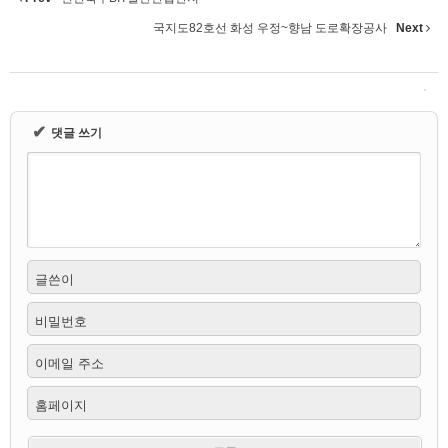
국지도82호선 화성 우정~향남 도로확장공사
Next
✔
댓글 쓰기
글쓴이
비밀번호
이메일 주소
홈페이지