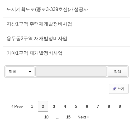
도시계획도로(중로3-339호선)개설공사
지산1구역 주택재개발정비사업
용두동2구역 재개발정비사업
가야1구역 재개발정비사업
검색
쓰기
Prev
1
2
3
4
5
6
7
8
9
10
...
15
Next