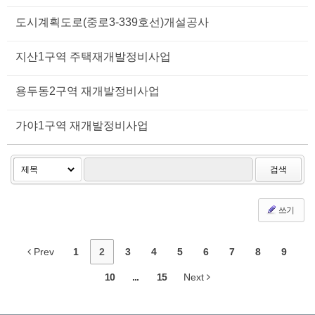
도시계획도로(중로3-339호선)개설공사
지산1구역 주택재개발정비사업
용두동2구역 재개발정비사업
가야1구역 재개발정비사업
검색
쓰기
Prev
1
2
3
4
5
6
7
8
9
10
...
15
Next