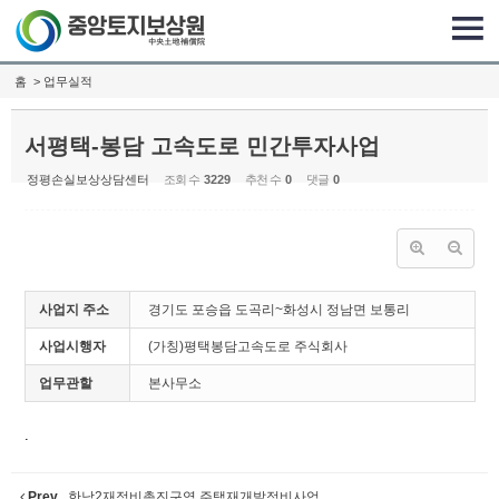
Sketchbook5, 스케치북5
Sketchbook5, 스케치북5
홈
> 업무실적
서평택-봉담 고속도로 민간투자사업
정평손실보상상담센터
조회 수
3229
추천 수
0
댓글
0
사업지 주소
경기도 포승읍 도곡리~화성시 정남면 보통리
사업시행자
(가칭)평택봉담고속도로 주식회사
업무관할
본사무소
.
Prev
한남2재정비촉진구역 주택재개발정비사업